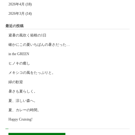
2026年4月
(18)
2026年3月
(14)
最近の投稿
避暑の風吹く箱根の1日
確かにこの夏いちばんの暑さだった…
in the GREEN
ヒノキの癒し
メキシコの風をたっぷりと。
緑の歓迎
暑さも夏らしく。
夏、涼しい森へ。
夏、カレーの時間。
Happy Cruising!