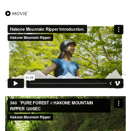
360゜PURE FOREST // HAKONE MOUNTAIN RIPPER 120SEC
from
Hakone
Mountain Ripper
on
Vimeo
.