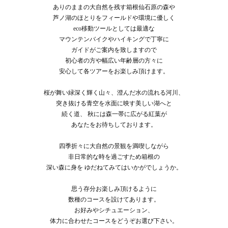
ありのままの大自然を残す箱根仙石原の森や
芦ノ湖のほとりをフィールドや環境に優しく
eco移動ツールとしては最適な
マウンテンバイクやハイキングで丁寧に
ガイドがご案内を致しますので
初心者の方や幅広い年齢層の方々に
安心して各ツアーをお楽しみ頂けます。
桜が舞い緑深く輝く山々、澄んだ水の流れる河川、
突き抜ける青空を水面に映す美しい湖へと
続く道、
秋には森一帯に広がる紅葉が
あなたをお待ちしております。
四季折々に大自然の景観を満喫しながら
非日常的な時を過ごすため箱根の
深い森に身を
ゆだねてみてはいかがでしょうか。
思う存分お楽しみ頂けるように
数種のコースを設けてあります。
お好みやシチュエーション、
体力に合わせたコースをどうぞお選び下さい。