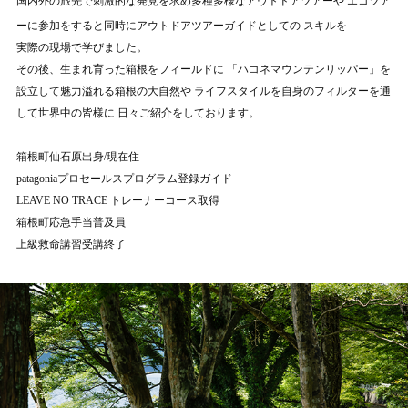
国内外の旅先で刺激的な発見を求め多種多様なアウトドアツアーや
エコツア
ーに参加をすると同時にアウトドアツアーガイドとしての
スキルを
実際の現場で学びました。
その後、生まれ育った箱根をフィールドに
「ハコネマウンテンリッパー」を
設立して魅力溢れる箱根の大自然や
ライフスタイルを自身のフィルターを通
して世界中の皆様に
日々ご紹介をしております。
箱根町仙石原出身/現在住
patagoniaプロセールスプログラム登録ガイド
LEAVE NO TRACE トレーナーコース取得
箱根町応急手当普及員
上級救命講習受講終了