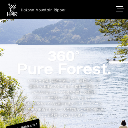
いつもとは違う箱根の過ごし方。皆様にとって
最高となる旅のスタイルを
ご提案し満足して
いただけるようとっておきの癒しの時間と
アウトドア空間をご用意いたしました。
地元出身ガイドがお届けするアウトドアツアーで
世界中が嫉妬するほどに
大自然豊かな本物の箱根を
どうぞ体験してみてください。