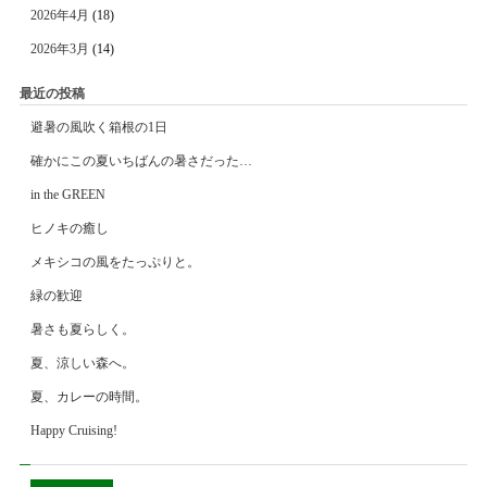
2026年4月
(18)
2026年3月
(14)
最近の投稿
避暑の風吹く箱根の1日
確かにこの夏いちばんの暑さだった…
in the GREEN
ヒノキの癒し
メキシコの風をたっぷりと。
緑の歓迎
暑さも夏らしく。
夏、涼しい森へ。
夏、カレーの時間。
Happy Cruising!