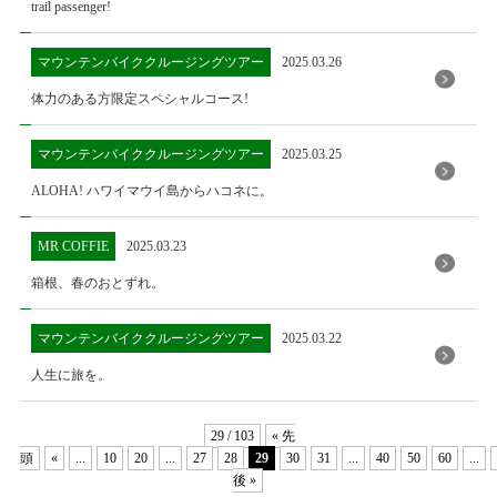
trail passenger!
マウンテンバイククルージングツアー
2025.03.26
体力のある方限定スペシャルコース!
マウンテンバイククルージングツアー
2025.03.25
ALOHA! ハワイマウイ島からハコネに。
MR COFFIE
2025.03.23
箱根、春のおとずれ。
マウンテンバイククルージングツアー
2025.03.22
人生に旅を。
29 / 103
« 先
頭
«
...
10
20
...
27
28
29
30
31
...
40
50
60
...
後 »