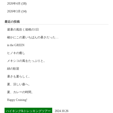
2026年4月
(18)
2026年3月
(14)
最近の投稿
避暑の風吹く箱根の1日
確かにこの夏いちばんの暑さだった…
in the GREEN
ヒノキの癒し
メキシコの風をたっぷりと。
緑の歓迎
暑さも夏らしく。
夏、涼しい森へ。
夏、カレーの時間。
Happy Cruising!
ハイキング&トレッキングツアー
2024.10.26