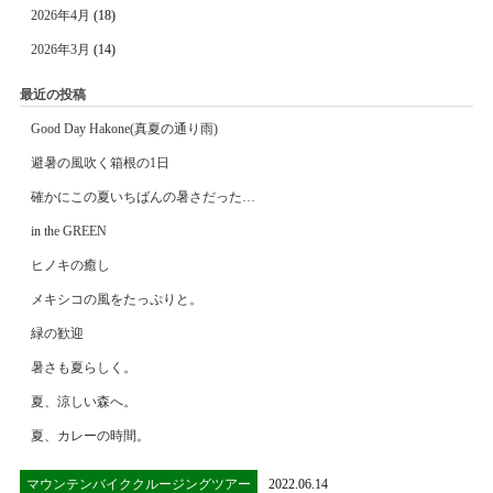
2026年4月
(18)
2026年3月
(14)
最近の投稿
Good Day Hakone(真夏の通り雨)
避暑の風吹く箱根の1日
確かにこの夏いちばんの暑さだった…
in the GREEN
ヒノキの癒し
メキシコの風をたっぷりと。
緑の歓迎
暑さも夏らしく。
夏、涼しい森へ。
夏、カレーの時間。
マウンテンバイククルージングツアー
2022.06.14