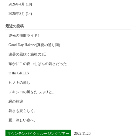
2026年4月
(18)
2026年3月
(14)
最近の投稿
逆光の湖畔ライド!
Good Day Hakone(真夏の通り雨)
避暑の風吹く箱根の1日
確かにこの夏いちばんの暑さだった…
in the GREEN
ヒノキの癒し
メキシコの風をたっぷりと。
緑の歓迎
暑さも夏らしく。
夏、涼しい森へ。
マウンテンバイククルージングツアー
2022.11.26