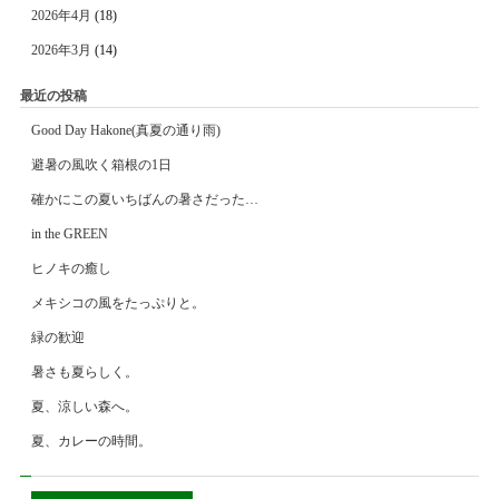
2026年4月
(18)
2026年3月
(14)
最近の投稿
Good Day Hakone(真夏の通り雨)
避暑の風吹く箱根の1日
確かにこの夏いちばんの暑さだった…
in the GREEN
ヒノキの癒し
メキシコの風をたっぷりと。
緑の歓迎
暑さも夏らしく。
夏、涼しい森へ。
夏、カレーの時間。