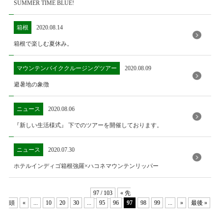
SUMMER TIME BLUE!
箱根
2020.08.14
箱根で楽しむ夏休み。
マウンテンバイククルージングツアー
2020.08.09
避暑地の象徴
ニュース
2020.08.06
『新しい生活様式』 下でのツアーを開催しております。
ニュース
2020.07.30
ホテルインディゴ箱根強羅×ハコネマウンテンリッパー
97 / 103
« 先
頭
«
...
10
20
30
...
95
96
97
98
99
...
»
最後 »