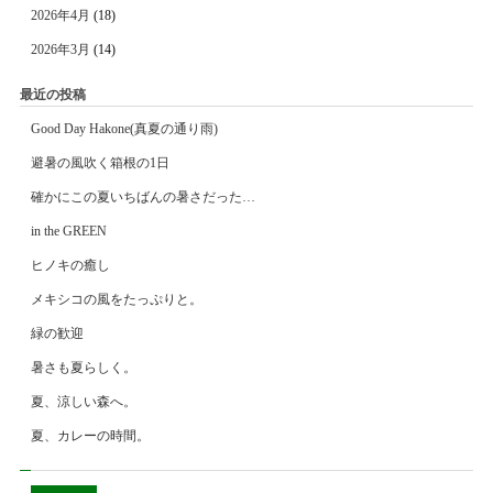
2026年4月
(18)
2026年3月
(14)
最近の投稿
Good Day Hakone(真夏の通り雨)
避暑の風吹く箱根の1日
確かにこの夏いちばんの暑さだった…
in the GREEN
ヒノキの癒し
メキシコの風をたっぷりと。
緑の歓迎
暑さも夏らしく。
夏、涼しい森へ。
夏、カレーの時間。