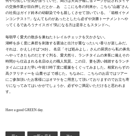
何やら慌しい空気が漂っていた、聞けば天気予報に雪マークが記されタイヤ
の交換作業が目白押しだとか…あゝここにも冬の到来か。こちら”山越”さん
の社長はガイド鈴木の幼馴染で今も親しくさせて頂いている。「箱根イケメ
ンコンテスト!!」なんてものがあったとしたら必ずや決勝トーナメントへや
ってくるであろうナイスガイ!気になる方は是非ともスタンドへ。
毎朝早く愛犬の散歩を兼ねたトレイルチェックを欠かさない。
湖畔を歩く度に鼻腔を刺激する醤油と出汁が重なったいい香りが楽しみだ。
それは、かえし(そばつゆ) 。 名店「そば処みよし」さんの厨房から私の鼻先
へやってきたものだとすぐ判る、愛犬然り。ランチタイムの来客に備えその
時間から仕込まれる名店ゆえの職人気質。この日、妻を誘い雑踏するランチ
タイムにはまだ早い午前11時丁度に暖簾をくぐってみました。相変わらずの
高クヲリティーを 山麓そば で感じた。ちなみに、こちらのお店ではツアー
にご参加頂いたお客様にはオマケをご用意して頂いておりますのでお立ち寄
りになってみてはいかがでしょうか。必ずやご満足いただけると思われま
す。
Have a good GREEN day.
前へ
一覧へ戻る
次へ