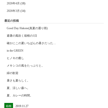
2026年4月
(18)
2026年3月
(14)
最近の投稿
Good Day Hakone(真夏の通り雨)
避暑の風吹く箱根の1日
確かにこの夏いちばんの暑さだった…
in the GREEN
ヒノキの癒し
メキシコの風をたっぷりと。
緑の歓迎
暑さも夏らしく。
夏、涼しい森へ。
夏、カレーの時間。
箱根
2019.11.27