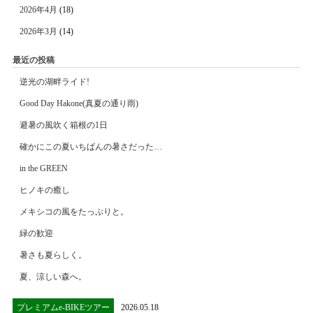
2026年4月
(18)
2026年3月
(14)
最近の投稿
逆光の湖畔ライド!
Good Day Hakone(真夏の通り雨)
避暑の風吹く箱根の1日
確かにこの夏いちばんの暑さだった…
in the GREEN
ヒノキの癒し
メキシコの風をたっぷりと。
緑の歓迎
暑さも夏らしく。
夏、涼しい森へ。
プレミアムe-BIKEツアー
2026.05.18