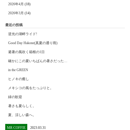
2026年4月
(18)
2026年3月
(14)
最近の投稿
逆光の湖畔ライド!
Good Day Hakone(真夏の通り雨)
避暑の風吹く箱根の1日
確かにこの夏いちばんの暑さだった…
in the GREEN
ヒノキの癒し
メキシコの風をたっぷりと。
緑の歓迎
暑さも夏らしく。
夏、涼しい森へ。
MR COFFIE
2023.03.31