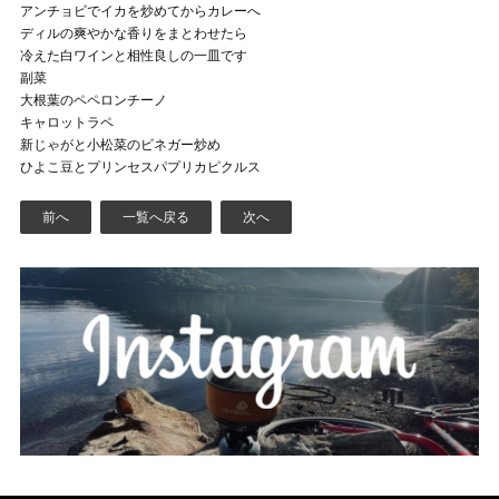
アンチョビでイカを炒めてからカレーへ
ディルの爽やかな香りをまとわせたら
冷えた白ワインと相性良しの一皿です
副菜
大根葉のペペロンチーノ
キャロットラペ
新じゃがと小松菜のビネガー炒め
ひよこ豆とプリンセスパプリカピクルス
前へ
一覧へ戻る
次へ