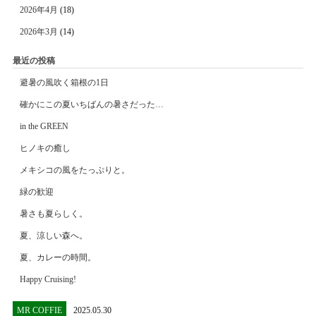
2026年4月
(18)
2026年3月
(14)
最近の投稿
避暑の風吹く箱根の1日
確かにこの夏いちばんの暑さだった…
in the GREEN
ヒノキの癒し
メキシコの風をたっぷりと。
緑の歓迎
暑さも夏らしく。
夏、涼しい森へ。
夏、カレーの時間。
Happy Cruising!
MR COFFIE
2025.05.30