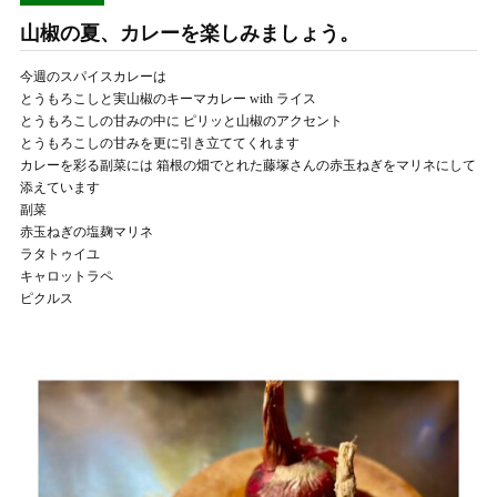
山椒の夏、カレーを楽しみましょう。
今週のスパイスカレーは
とうもろこしと実山椒のキーマカレー with ライス
とうもろこしの甘みの中に ピリッと山椒のアクセント
とうもろこしの甘みを更に引き立ててくれます
カレーを彩る副菜には 箱根の畑でとれた藤塚さんの赤玉ねぎをマリネにして
添えています
副菜
赤玉ねぎの塩麹マリネ
ラタトゥイユ
キャロットラペ
ピクルス