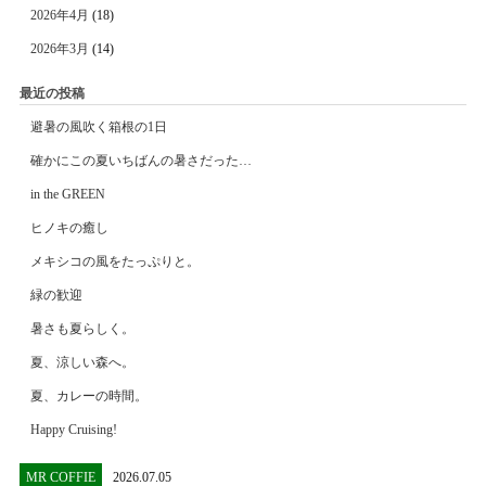
2026年4月
(18)
2026年3月
(14)
最近の投稿
避暑の風吹く箱根の1日
確かにこの夏いちばんの暑さだった…
in the GREEN
ヒノキの癒し
メキシコの風をたっぷりと。
緑の歓迎
暑さも夏らしく。
夏、涼しい森へ。
夏、カレーの時間。
Happy Cruising!
MR COFFIE
2026.07.05