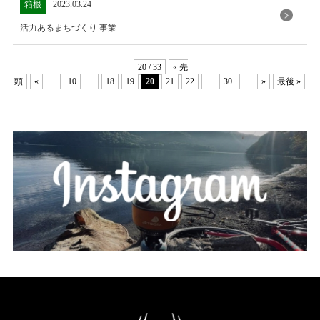
箱根
2023.03.24
活力あるまちづくり 事業
20 / 33
« 先
頭
«
...
10
...
18
19
20
21
22
...
30
...
»
最後 »