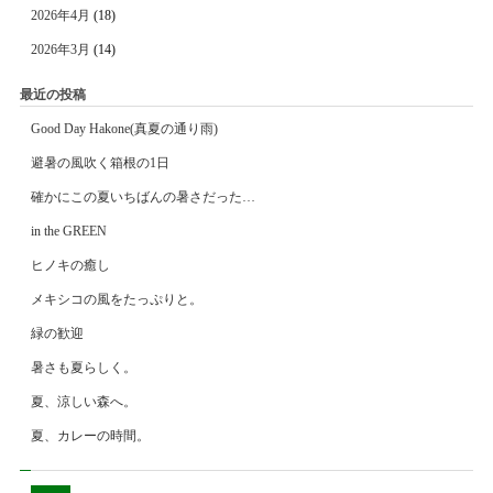
2026年4月
(18)
2026年3月
(14)
最近の投稿
Good Day Hakone(真夏の通り雨)
避暑の風吹く箱根の1日
確かにこの夏いちばんの暑さだった…
in the GREEN
ヒノキの癒し
メキシコの風をたっぷりと。
緑の歓迎
暑さも夏らしく。
夏、涼しい森へ。
夏、カレーの時間。