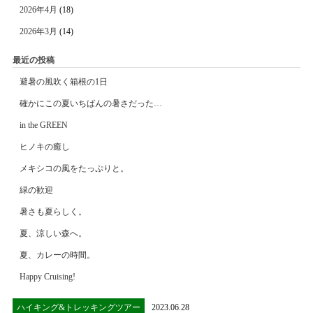
2026年4月
(18)
2026年3月
(14)
最近の投稿
避暑の風吹く箱根の1日
確かにこの夏いちばんの暑さだった…
in the GREEN
ヒノキの癒し
メキシコの風をたっぷりと。
緑の歓迎
暑さも夏らしく。
夏、涼しい森へ。
夏、カレーの時間。
Happy Cruising!
ハイキング&トレッキングツアー
2023.06.28