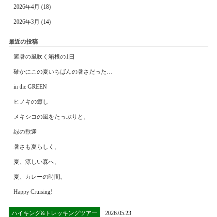
2026年4月
(18)
2026年3月
(14)
最近の投稿
避暑の風吹く箱根の1日
確かにこの夏いちばんの暑さだった…
in the GREEN
ヒノキの癒し
メキシコの風をたっぷりと。
緑の歓迎
暑さも夏らしく。
夏、涼しい森へ。
夏、カレーの時間。
Happy Cruising!
ハイキング&トレッキングツアー
2026.05.23