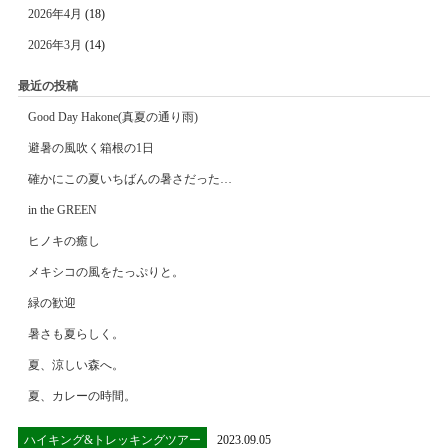
2026年4月
(18)
2026年3月
(14)
最近の投稿
Good Day Hakone(真夏の通り雨)
避暑の風吹く箱根の1日
確かにこの夏いちばんの暑さだった…
in the GREEN
ヒノキの癒し
メキシコの風をたっぷりと。
緑の歓迎
暑さも夏らしく。
夏、涼しい森へ。
夏、カレーの時間。
ハイキング&トレッキングツアー
2023.09.05