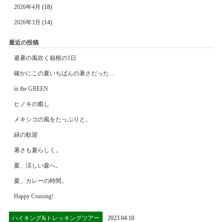
2026年4月
(18)
2026年3月
(14)
最近の投稿
避暑の風吹く箱根の1日
確かにこの夏いちばんの暑さだった…
in the GREEN
ヒノキの癒し
メキシコの風をたっぷりと。
緑の歓迎
暑さも夏らしく。
夏、涼しい森へ。
夏、カレーの時間。
Happy Cruising!
ハイキング&トレッキングツアー
2023.04.10