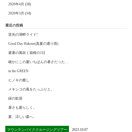
2026年4月
(18)
2026年3月
(14)
最近の投稿
逆光の湖畔ライド!
Good Day Hakone(真夏の通り雨)
避暑の風吹く箱根の1日
確かにこの夏いちばんの暑さだった…
in the GREEN
ヒノキの癒し
メキシコの風をたっぷりと。
緑の歓迎
暑さも夏らしく。
夏、涼しい森へ。
マウンテンバイククルージングツアー
2023.10.07