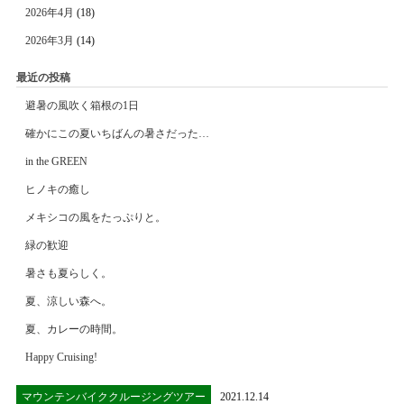
2026年4月
(18)
2026年3月
(14)
最近の投稿
避暑の風吹く箱根の1日
確かにこの夏いちばんの暑さだった…
in the GREEN
ヒノキの癒し
メキシコの風をたっぷりと。
緑の歓迎
暑さも夏らしく。
夏、涼しい森へ。
夏、カレーの時間。
Happy Cruising!
マウンテンバイククルージングツアー
2021.12.14