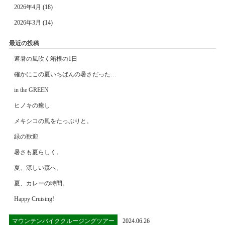
2026年4月
(18)
2026年3月
(14)
最近の投稿
避暑の風吹く箱根の1日
確かにこの夏いちばんの暑さだった…
in the GREEN
ヒノキの癒し
メキシコの風をたっぷりと。
緑の歓迎
暑さも夏らしく。
夏、涼しい森へ。
夏、カレーの時間。
Happy Cruising!
マウンテンバイククルージングツアー
2024.06.26