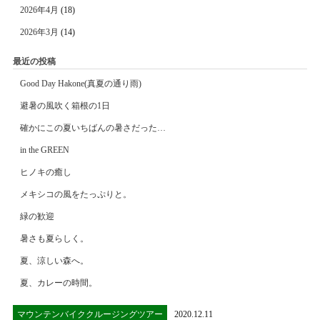
2026年4月
(18)
2026年3月
(14)
最近の投稿
Good Day Hakone(真夏の通り雨)
避暑の風吹く箱根の1日
確かにこの夏いちばんの暑さだった…
in the GREEN
ヒノキの癒し
メキシコの風をたっぷりと。
緑の歓迎
暑さも夏らしく。
夏、涼しい森へ。
夏、カレーの時間。
マウンテンバイククルージングツアー
2020.12.11