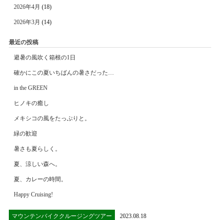
2026年4月
(18)
2026年3月
(14)
最近の投稿
避暑の風吹く箱根の1日
確かにこの夏いちばんの暑さだった…
in the GREEN
ヒノキの癒し
メキシコの風をたっぷりと。
緑の歓迎
暑さも夏らしく。
夏、涼しい森へ。
夏、カレーの時間。
Happy Cruising!
マウンテンバイククルージングツアー
2023.08.18