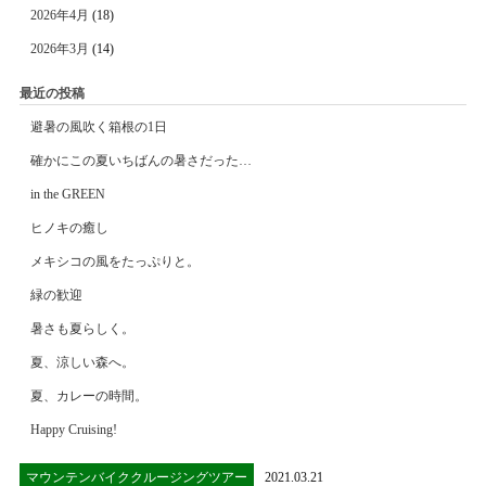
2026年4月
(18)
2026年3月
(14)
最近の投稿
避暑の風吹く箱根の1日
確かにこの夏いちばんの暑さだった…
in the GREEN
ヒノキの癒し
メキシコの風をたっぷりと。
緑の歓迎
暑さも夏らしく。
夏、涼しい森へ。
夏、カレーの時間。
Happy Cruising!
マウンテンバイククルージングツアー
2021.03.21