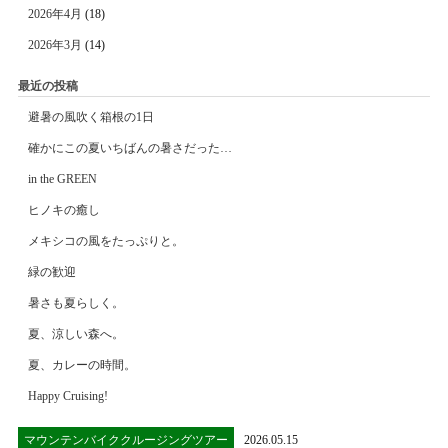
2026年4月
(18)
2026年3月
(14)
最近の投稿
避暑の風吹く箱根の1日
確かにこの夏いちばんの暑さだった…
in the GREEN
ヒノキの癒し
メキシコの風をたっぷりと。
緑の歓迎
暑さも夏らしく。
夏、涼しい森へ。
夏、カレーの時間。
Happy Cruising!
マウンテンバイククルージングツアー
2026.05.15