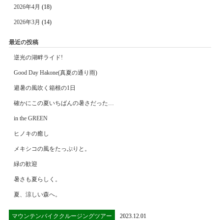
2026年4月
(18)
2026年3月
(14)
最近の投稿
逆光の湖畔ライド!
Good Day Hakone(真夏の通り雨)
避暑の風吹く箱根の1日
確かにこの夏いちばんの暑さだった…
in the GREEN
ヒノキの癒し
メキシコの風をたっぷりと。
緑の歓迎
暑さも夏らしく。
夏、涼しい森へ。
マウンテンバイククルージングツアー
2023.12.01