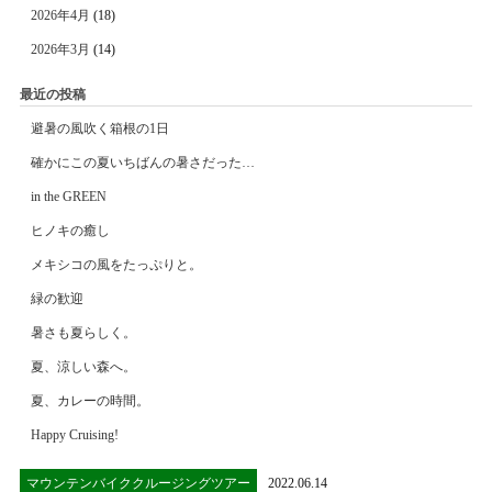
2026年4月
(18)
2026年3月
(14)
最近の投稿
避暑の風吹く箱根の1日
確かにこの夏いちばんの暑さだった…
in the GREEN
ヒノキの癒し
メキシコの風をたっぷりと。
緑の歓迎
暑さも夏らしく。
夏、涼しい森へ。
夏、カレーの時間。
Happy Cruising!
マウンテンバイククルージングツアー
2022.06.14