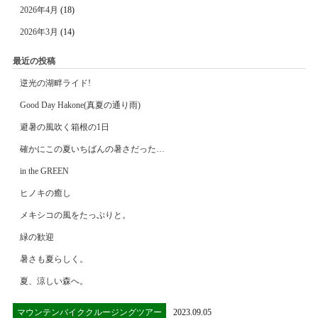
2026年4月
(18)
2026年3月
(14)
最近の投稿
逆光の湖畔ライド!
Good Day Hakone(真夏の通り雨)
避暑の風吹く箱根の1日
確かにこの夏いちばんの暑さだった…
in the GREEN
ヒノキの癒し
メキシコの風をたっぷりと。
緑の歓迎
暑さも夏らしく。
夏、涼しい森へ。
マウンテンバイククルージングツアー
2023.09.05