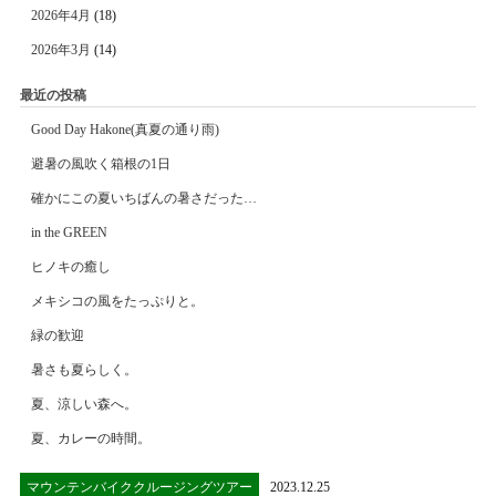
2026年4月
(18)
2026年3月
(14)
最近の投稿
Good Day Hakone(真夏の通り雨)
避暑の風吹く箱根の1日
確かにこの夏いちばんの暑さだった…
in the GREEN
ヒノキの癒し
メキシコの風をたっぷりと。
緑の歓迎
暑さも夏らしく。
夏、涼しい森へ。
夏、カレーの時間。
マウンテンバイククルージングツアー
2023.12.25