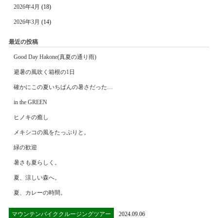
2026年4月
(18)
2026年3月
(14)
最近の投稿
Good Day Hakone(真夏の通り雨)
避暑の風吹く箱根の1日
確かにこの夏いちばんの暑さだった…
in the GREEN
ヒノキの癒し
メキシコの風をたっぷりと。
緑の歓迎
暑さも夏らしく。
夏、涼しい森へ。
夏、カレーの時間。
マウンテンバイククルージングツアー
2024.09.06