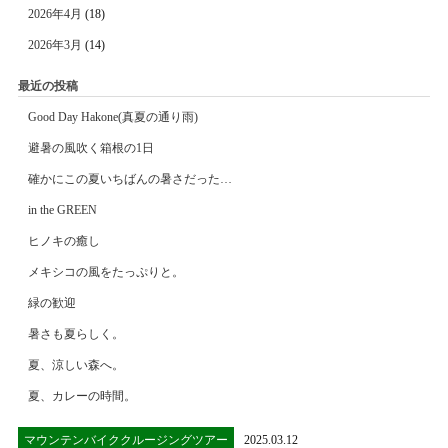
2026年4月
(18)
2026年3月
(14)
最近の投稿
Good Day Hakone(真夏の通り雨)
避暑の風吹く箱根の1日
確かにこの夏いちばんの暑さだった…
in the GREEN
ヒノキの癒し
メキシコの風をたっぷりと。
緑の歓迎
暑さも夏らしく。
夏、涼しい森へ。
夏、カレーの時間。
マウンテンバイククルージングツアー
2025.03.12