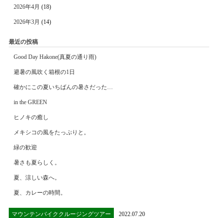
2026年4月
(18)
2026年3月
(14)
最近の投稿
Good Day Hakone(真夏の通り雨)
避暑の風吹く箱根の1日
確かにこの夏いちばんの暑さだった…
in the GREEN
ヒノキの癒し
メキシコの風をたっぷりと。
緑の歓迎
暑さも夏らしく。
夏、涼しい森へ。
夏、カレーの時間。
マウンテンバイククルージングツアー
2022.07.20