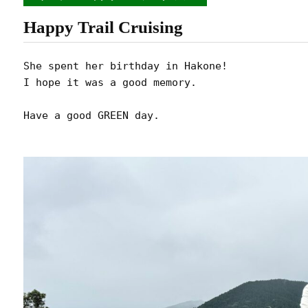
Happy Trail Cruising
She spent her birthday in Hakone! 

I hope it was a good memory.

Have a good GREEN day.
