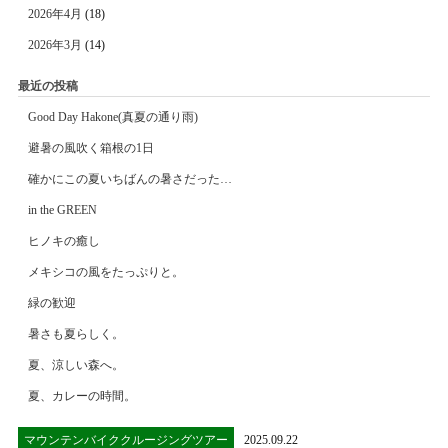
2026年4月
(18)
2026年3月
(14)
最近の投稿
Good Day Hakone(真夏の通り雨)
避暑の風吹く箱根の1日
確かにこの夏いちばんの暑さだった…
in the GREEN
ヒノキの癒し
メキシコの風をたっぷりと。
緑の歓迎
暑さも夏らしく。
夏、涼しい森へ。
夏、カレーの時間。
マウンテンバイククルージングツアー
2025.09.22