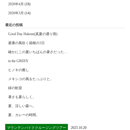
2026年4月
(18)
2026年3月
(14)
最近の投稿
Good Day Hakone(真夏の通り雨)
避暑の風吹く箱根の1日
確かにこの夏いちばんの暑さだった…
in the GREEN
ヒノキの癒し
メキシコの風をたっぷりと。
緑の歓迎
暑さも夏らしく。
夏、涼しい森へ。
夏、カレーの時間。
マウンテンバイククルージングツアー
2025.10.20