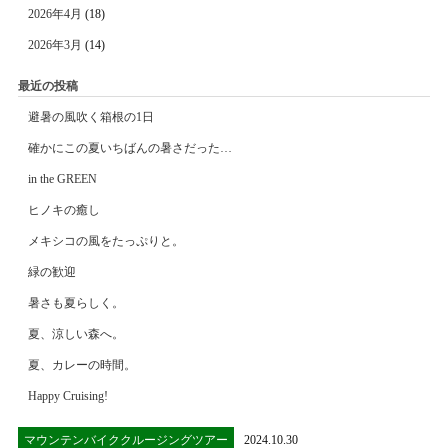
2026年4月
(18)
2026年3月
(14)
最近の投稿
避暑の風吹く箱根の1日
確かにこの夏いちばんの暑さだった…
in the GREEN
ヒノキの癒し
メキシコの風をたっぷりと。
緑の歓迎
暑さも夏らしく。
夏、涼しい森へ。
夏、カレーの時間。
Happy Cruising!
マウンテンバイククルージングツアー
2024.10.30