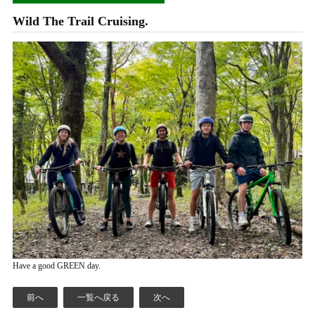
Wild The Trail Cruising.
Have a good GREEN day.
前へ
一覧へ戻る
次へ