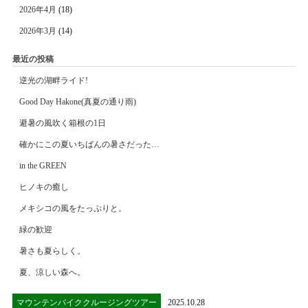
2026年4月
(18)
2026年3月
(14)
最近の投稿
逆光の湖畔ライド!
Good Day Hakone(真夏の通り雨)
避暑の風吹く箱根の1日
確かにこの夏いちばんの暑さだった…
in the GREEN
ヒノキの癒し
メキシコの風をたっぷりと。
緑の歓迎
暑さも夏らしく。
夏、涼しい森へ。
マウンテンバイククルージングツアー
2025.10.28