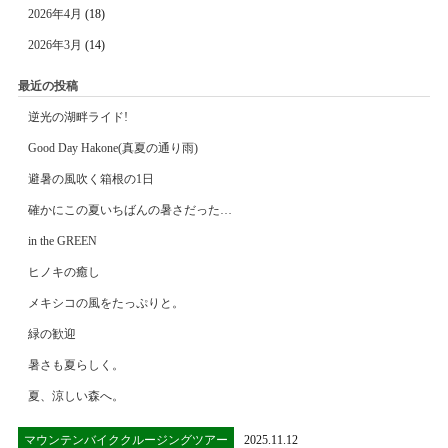
2026年4月
(18)
2026年3月
(14)
最近の投稿
逆光の湖畔ライド!
Good Day Hakone(真夏の通り雨)
避暑の風吹く箱根の1日
確かにこの夏いちばんの暑さだった…
in the GREEN
ヒノキの癒し
メキシコの風をたっぷりと。
緑の歓迎
暑さも夏らしく。
夏、涼しい森へ。
マウンテンバイククルージングツアー
2025.11.12