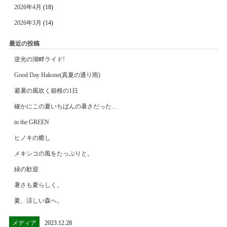
2026年4月
(18)
2026年3月
(14)
最近の投稿
逆光の湖畔ライド!
Good Day Hakone(真夏の通り雨)
避暑の風吹く箱根の1日
確かにこの夏いちばんの暑さだった…
in the GREEN
ヒノキの癒し
メキシコの風をたっぷりと。
緑の歓迎
暑さも夏らしく。
夏、涼しい森へ。
メディア
2023.12.28