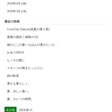
2026年4月
(18)
2026年3月
(14)
最近の投稿
Good Day Hakone(真夏の通り雨)
避暑の風吹く箱根の1日
確かにこの夏いちばんの暑さだった…
in the GREEN
ヒノキの癒し
メキシコの風をたっぷりと。
緑の歓迎
暑さも夏らしく。
夏、涼しい森へ。
夏、カレーの時間。
未分類
2024.08.11