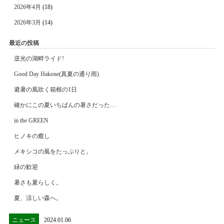
2026年4月
(18)
2026年3月
(14)
最近の投稿
逆光の湖畔ライド!
Good Day Hakone(真夏の通り雨)
避暑の風吹く箱根の1日
確かにこの夏いちばんの暑さだった…
in the GREEN
ヒノキの癒し
メキシコの風をたっぷりと。
緑の歓迎
暑さも夏らしく。
夏、涼しい森へ。
ニュース
2024.01.06