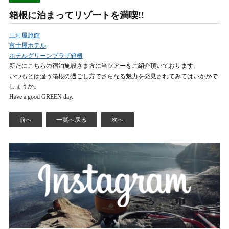
箱根に泊まってリゾートを満喫!!
三河屋旅館
富士屋ホテル
ホテルグリーンプラザ箱根
新たにこちらの宿泊施設さま方に当ツアーをご紹介頂いております。
いつもとは違う箱根の過ごし方でさらなる魅力を発見されてみてはいかがで
しょうか。
Have a good GREEN day.
前へ
一覧へ戻る
次へ