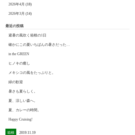
2026年4月
(18)
2026年3月
(14)
最近の投稿
避暑の風吹く箱根の1日
確かにこの夏いちばんの暑さだった…
in the GREEN
ヒノキの癒し
メキシコの風をたっぷりと。
緑の歓迎
暑さも夏らしく。
夏、涼しい森へ。
夏、カレーの時間。
Happy Cruising!
箱根
2019.11.19