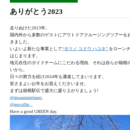
ありがとう2023
走りぬけた2023年。
国内外から多数のゲストにアウトドアクルージングツアーを
きました。
いよいよ新たな事業として
“モリノ コドウ ハコネ”
をローン
はじまります。
地元在住のガイドチームにこだわる理由、それは自らが箱根
いから。
日々の努力を続け2024年も邁進してまいります。
皆さまよいお年をお迎えくださいませ。
まずは箱根駅伝で盛大に盛り上がりましょう!
@mountainripper
@mrcoffie_
Have a good GREEN day.