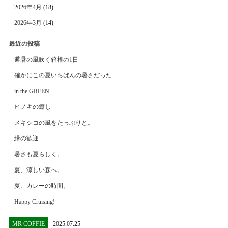
2026年4月
(18)
2026年3月
(14)
最近の投稿
避暑の風吹く箱根の1日
確かにこの夏いちばんの暑さだった…
in the GREEN
ヒノキの癒し
メキシコの風をたっぷりと。
緑の歓迎
暑さも夏らしく。
夏、涼しい森へ。
夏、カレーの時間。
Happy Cruising!
MR COFFIE
2025.07.25