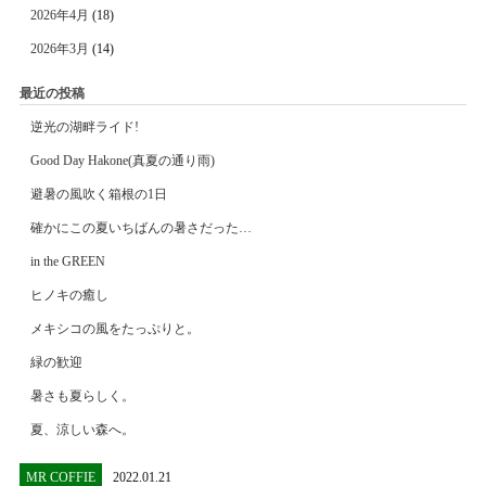
2026年4月
(18)
2026年3月
(14)
最近の投稿
逆光の湖畔ライド!
Good Day Hakone(真夏の通り雨)
避暑の風吹く箱根の1日
確かにこの夏いちばんの暑さだった…
in the GREEN
ヒノキの癒し
メキシコの風をたっぷりと。
緑の歓迎
暑さも夏らしく。
夏、涼しい森へ。
MR COFFIE
2022.01.21