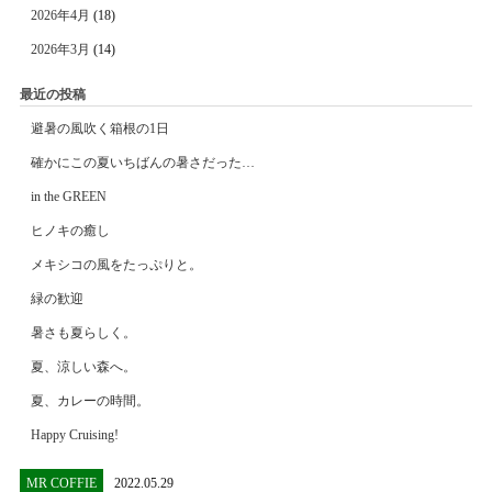
2026年4月
(18)
2026年3月
(14)
最近の投稿
避暑の風吹く箱根の1日
確かにこの夏いちばんの暑さだった…
in the GREEN
ヒノキの癒し
メキシコの風をたっぷりと。
緑の歓迎
暑さも夏らしく。
夏、涼しい森へ。
夏、カレーの時間。
Happy Cruising!
MR COFFIE
2022.05.29