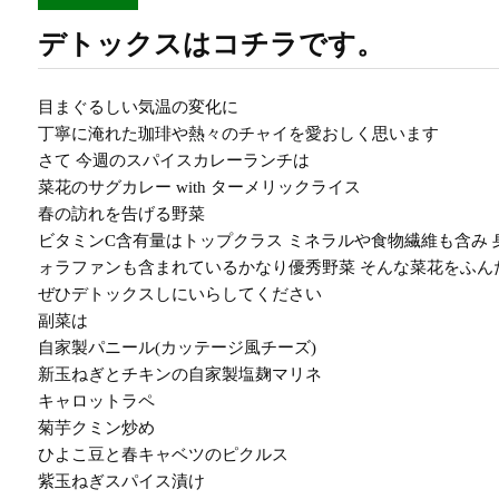
デトックスはコチラです。
目まぐるしい気温の変化に
丁寧に淹れた珈琲や熱々のチャイを愛おしく思います
さて 今週のスパイスカレーランチは
菜花のサグカレー with ターメリックライス
春の訪れを告げる野菜
ビタミンC含有量はトップクラス ミネラルや食物繊維も含み
ォラファンも含まれているかなり優秀野菜 そんな菜花をふ
ぜひデトックスしにいらしてください
副菜は
自家製パニール(カッテージ風チーズ)
新玉ねぎとチキンの自家製塩麹マリネ
キャロットラペ
菊芋クミン炒め
ひよこ豆と春キャベツのピクルス
紫玉ねぎスパイス漬け