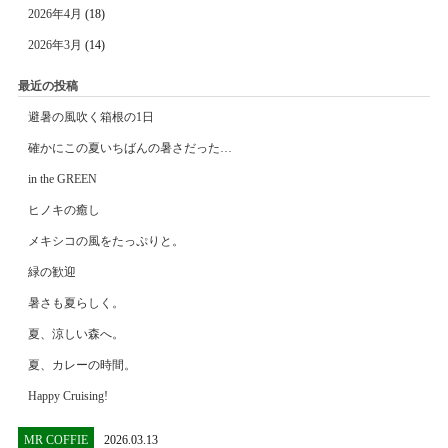
2026年4月
(18)
2026年3月
(14)
最近の投稿
避暑の風吹く箱根の1日
確かにこの夏いちばんの暑さだった…
in the GREEN
ヒノキの癒し
メキシコの風をたっぷりと。
緑の歓迎
暑さも夏らしく。
夏、涼しい森へ。
夏、カレーの時間。
Happy Cruising!
MR COFFIE
2026.03.13