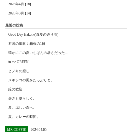
2026年4月
(18)
2026年3月
(14)
最近の投稿
Good Day Hakone(真夏の通り雨)
避暑の風吹く箱根の1日
確かにこの夏いちばんの暑さだった…
in the GREEN
ヒノキの癒し
メキシコの風をたっぷりと。
緑の歓迎
暑さも夏らしく。
夏、涼しい森へ。
夏、カレーの時間。
MR COFFIE
2024.04.05