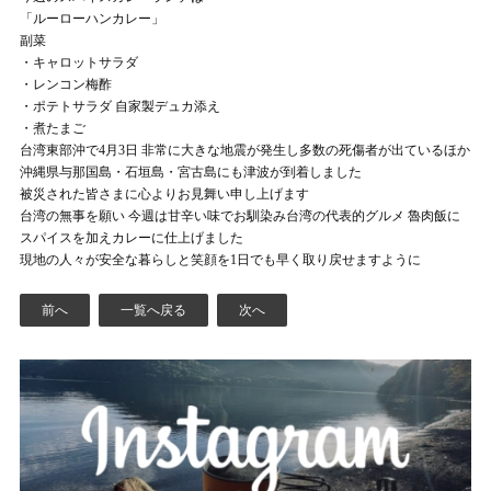
「ルーローハンカレー」
副菜
・キャロットサラダ
・レンコン梅酢
・ポテトサラダ 自家製デュカ添え
・煮たまご
台湾東部沖で4月3日 非常に大きな地震が発生し多数の死傷者が出ているほか
沖縄県与那国島・石垣島・宮古島にも津波が到着しました
被災された皆さまに心よりお見舞い申し上げます
台湾の無事を願い 今週は甘辛い味でお馴染み台湾の代表的グルメ 魯肉飯に
スパイスを加えカレーに仕上げました
現地の人々が安全な暮らしと笑顔を1日でも早く取り戻せますように
前へ
一覧へ戻る
次へ