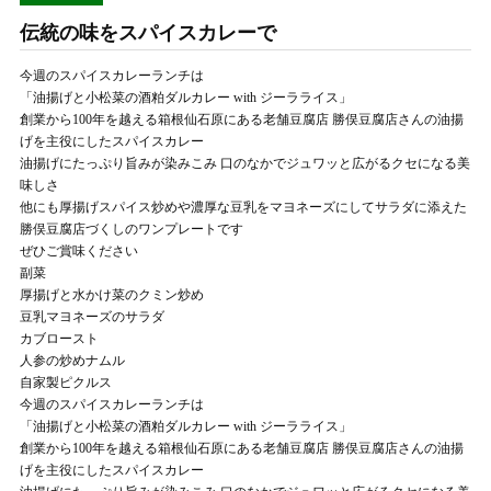
伝統の味をスパイスカレーで
今週のスパイスカレーランチは
「油揚げと小松菜の酒粕ダルカレー with ジーラライス」
創業から100年を越える箱根仙石原にある老舗豆腐店 勝俣豆腐店さんの油揚
げを主役にしたスパイスカレー
油揚げにたっぷり旨みが染みこみ 口のなかでジュワッと広がるクセになる美
味しさ
他にも厚揚げスパイス炒めや濃厚な豆乳をマヨネーズにしてサラダに添えた
勝俣豆腐店づくしのワンプレートです
ぜひご賞味ください
副菜
厚揚げと水かけ菜のクミン炒め
豆乳マヨネーズのサラダ
カブロースト
人参の炒めナムル
自家製ピクルス
今週のスパイスカレーランチは
「油揚げと小松菜の酒粕ダルカレー with ジーラライス」
創業から100年を越える箱根仙石原にある老舗豆腐店 勝俣豆腐店さんの油揚
げを主役にしたスパイスカレー