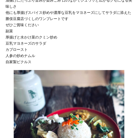
油揚げにたっぷり旨みが染みこみ 口のなかでジュワッと広がるクセになる美
味しさ
他にも厚揚げスパイス炒めや濃厚な豆乳をマヨネーズにしてサラダに添えた
勝俣豆腐店づくしのワンプレートです
ぜひご賞味ください
副菜
厚揚げと水かけ菜のクミン炒め
豆乳マヨネーズのサラダ
カブロースト
人参の炒めナムル
自家製ピクルス