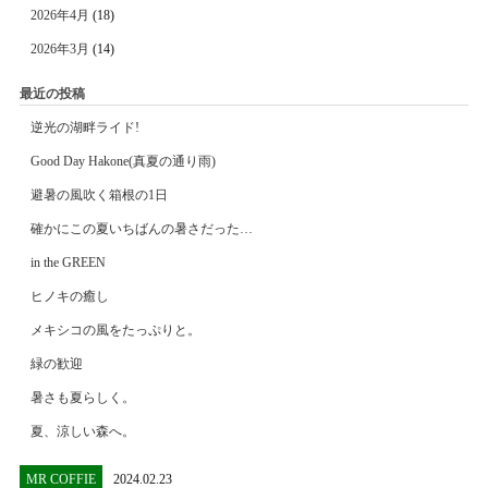
2026年4月
(18)
2026年3月
(14)
最近の投稿
逆光の湖畔ライド!
Good Day Hakone(真夏の通り雨)
避暑の風吹く箱根の1日
確かにこの夏いちばんの暑さだった…
in the GREEN
ヒノキの癒し
メキシコの風をたっぷりと。
緑の歓迎
暑さも夏らしく。
夏、涼しい森へ。
MR COFFIE
2024.02.23